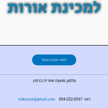
למכינת אורות
p
r
e
o
p
a
k
m
-
f
לאתר ישיבת הכותל
טלמון, מועצה אזורית בנימין.
רועי- 054-252-0537
roikaorot@gmail.com