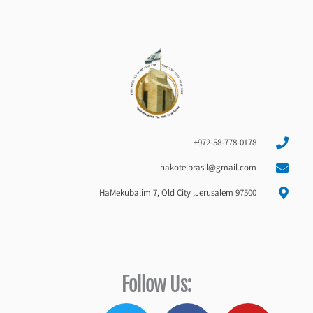
972-58-778-0178+
hakotelbrasil@gmail.com
HaMekubalim 7, Old City ,Jerusalem 97500
:Follow Us