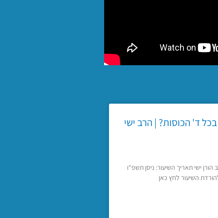
ל ד' הכוסות? | הרב ישי
 הורן ישי תאריך השיעור: ניסן תשפ"ו
הורדת השיעור לחץ כאן