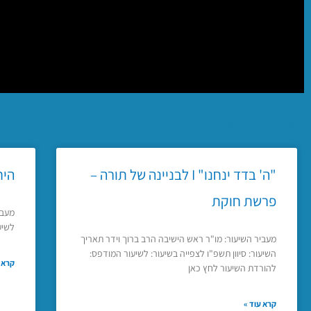
שיעורים אחרונים
"ה' בדד ינחנו" I לבניינה של תורה –
היח
פרשת חוקת
מעבי
לשיע
מעביר השיעור: מו"ר ראש הישיבה הרב ברוך וידר תאריך
השיעור: סיוון תשפ"ו לצפייה בשיעור: לשיעור המודפס:
קרא ע
להורדת השיעור לחץ כאן
קרא עוד »