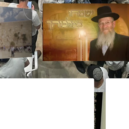
פ
ע
ל