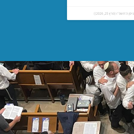
 ה׳תשפ״ו (מרץ 25, 2026))