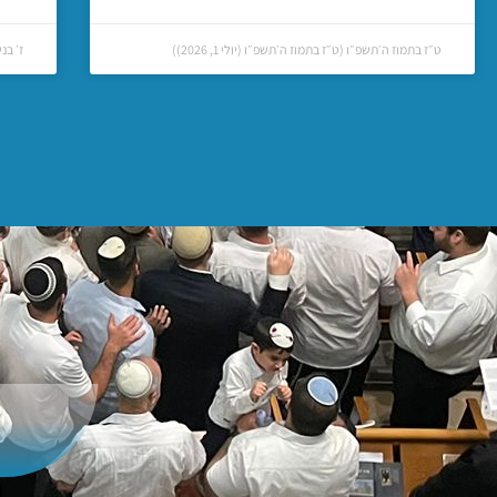
ט״ז בתמוז ה׳תשפ״ו (ט״ז בתמוז ה׳תשפ״ו (יולי 1, 2026))
ז׳ בני
ה
ה