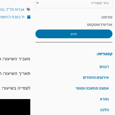
אגדות חז"ל
,
גמר
ח׳ בטבת ה׳תשפ״ג (ינו
פורמט:
אודיו
וידאו
טקסט
חפש
קטגוריות:
מעביר השיעור: ה
רבנים
תאריך השיעור: 
אירועים מיוחדים
אמונה מחשבה ומוסר
לצפייה בשיעור:
גמרא
הלכה