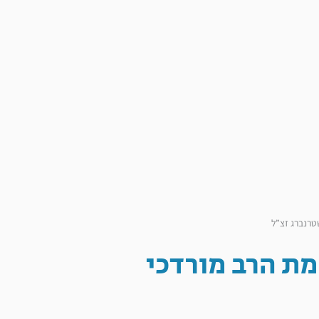
טרנברג זצ”ל
מת הרב מורדכי