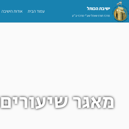
ילוג
ישיבת הכותל​
עמוד הבית
אודות הישיבה
תוכן
מרכז תורני וואהל שע"י מרכז יב"ע
מאגר שיעורים