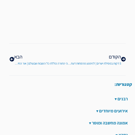
קודם
הבא
הקודם
הבא
5 דקות במסילת ישרים | להימנע מהסחות דעת כדי לבנות את עולם הפנים
כי התורה כוללת כל הטובות שבעולם | אור החיים הקדוש לפרשת ויקרא
קטגוריות:
רבנים
אירועים מיוחדים
אמונה מחשבה ומוסר
גמרא