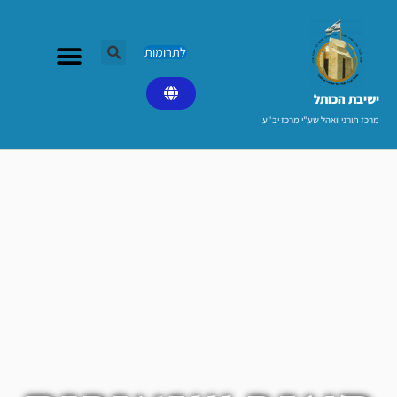
ילוג
תוכן
לתרומות
ישיבת הכותל​
מרכז תורני וואהל שע"י מרכז יב"ע