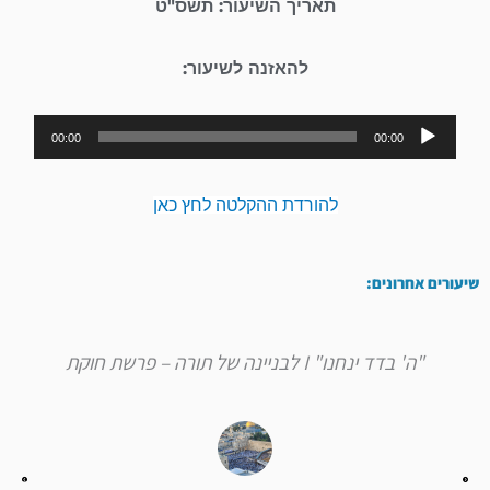
תאריך השיעור: תשס"ט
להאזנה לשיעור:
נגן
00:00
00:00
אודיו
להורדת ההקלטה לחץ כאן
שיעורים אחרונים:
"ה' בדד ינחנו" I לבניינה של תורה – פרשת חוקת