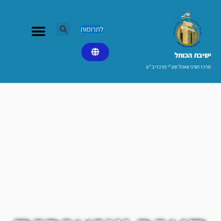
ילוג
תוכן
לתרומות
ישיבת הכותל​
מרכז תורני וואהל שע"י מרכז יב"ע