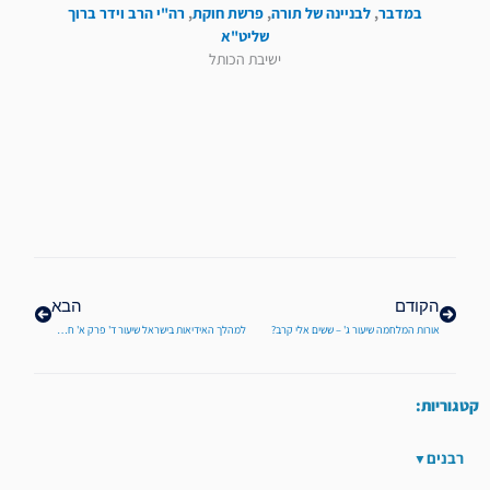
במדבר
,
לבניינה של תורה
,
פרשת חוקת
,
רה"י הרב וידר ברוך
שליט"א
ישיבת הכותל
קודם
הבא
הקודם
הבא
אורות המלחמה שיעור ג' – ששים אלי קרב?
למהלך האידיאות בישראל שיעור ד' פרק א' חלק ד'
קטגוריות:
רבנים