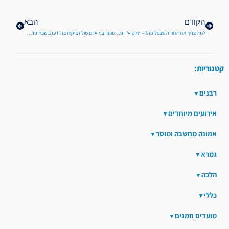
הקודם
הבא
למה צריך את התורה שבעל פה? – חלק א' I פרשת יתרו I הרב אברהם ריבלין שליט"א
מוסר בני אדם מול דביקות בה' I ערב שבת פרשת יתרו I הרב יגאל חבשוש
קטגוריות:
רבנים
אירועים מיוחדים
אמונה מחשבה ומוסר
גמרא
הלכה
כללי
מועדים וזמנים