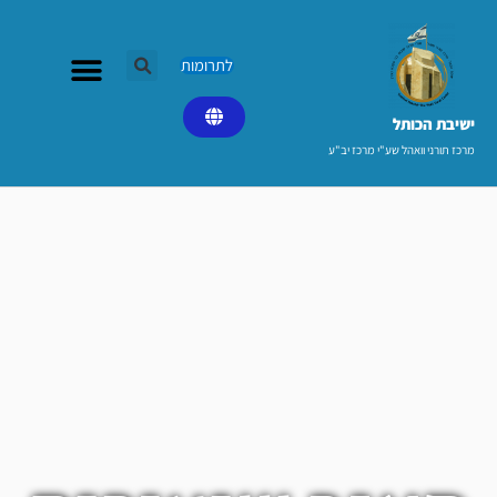
ילוג
תוכן
לתרומות
ישיבת הכותל​
מרכז תורני וואהל שע"י מרכז יב"ע