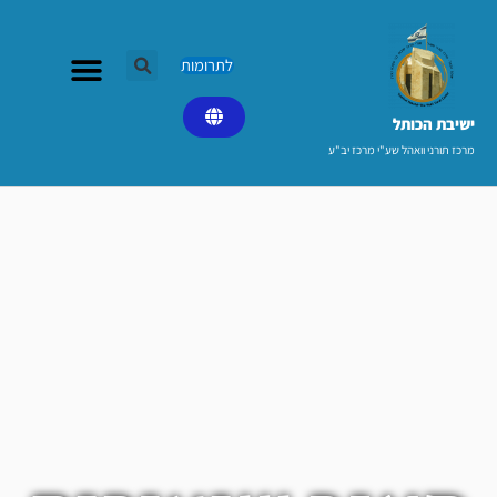
ילוג
תוכן
לתרומות
ישיבת הכותל​
מרכז תורני וואהל שע"י מרכז יב"ע