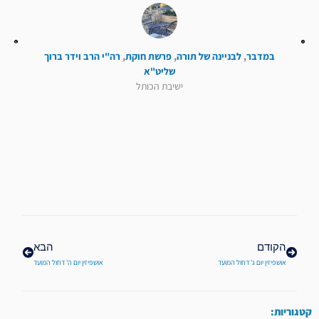
במדבר
,
לבניינה של תורה
,
פרשת חוקת
,
רה"י הרב וידר ברוך
שליט"א
ישיבת הכותל
קודם
הבא
הקודם
הבא
אושפיזין יום ג' דחול המועד
אושפיזין יום ה' דחול המועד
קטגוריות: