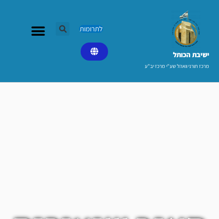
ילוג
תוכן
לתרומות
ישיבת הכותל​
מרכז תורני וואהל שע"י מרכז יב"ע