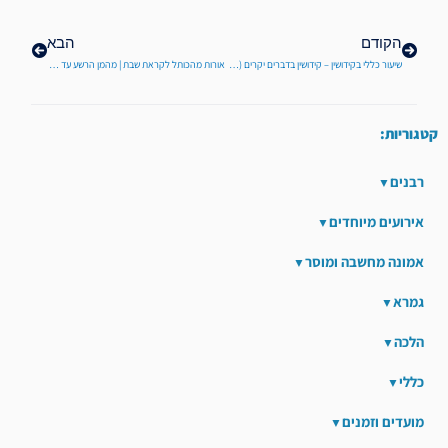
הקודם
הבא
שיעור כללי בקידושין – קידושין בדברים יקרים (שיראי) I הרב רוני קלופשטוק – ר"מ בישיבה
אורות מהכותל לקראת שבת | מהמן הרשע עד לניצחון | לפרשת תצווה – זכור | מו"ר הרב ברוך וידר
קטגוריות:
רבנים
אירועים מיוחדים
אמונה מחשבה ומוסר
גמרא
הלכה
כללי
מועדים וזמנים