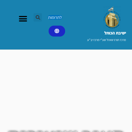
ילוג
תוכן
לתרומות
ישיבת הכותל​
מרכז תורני וואהל שע"י מרכז יב"ע