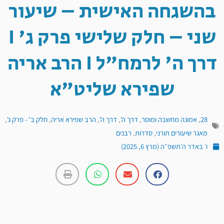
בהשגחה האישית – שיעור
שני – חלק שלישי פרק ג' I
דרך ה' לרמח"ל I הרב אריה
שפירא שליט"א
28
,
אמונה מחשבה ומוסר
,
דרך ה'
,
דרך ה'
,
הרב שפירא אריה
,
חלק ב' - פרק ג'
,
מאגר שיעורים תורני
,
סדרות
,
רבנים
ו׳ באדר ה׳תשפ״ה (מרץ 6, 2025)