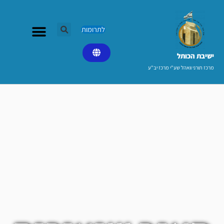
ילוג
תוכן
לתרומות
ישיבת הכותל​
מרכז תורני וואהל שע"י מרכז יב"ע