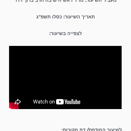
מעביר השיעור: מו"ר ראש הישיבה הרב ברוך וידר
תאריך השיעור: כסלו תשפ"ג
לצפייה בשיעור:
לשיעור המודפס/ דף מקורות: