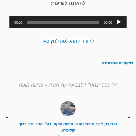
להאזנה לשיעור:
נגן
00:00
00:00
אודיו
להורדת ההקלטה לחץ כאן
שיעורים אחרונים:
"ה' בדד ינחנו" I לבניינה של תורה – פרשת חוקת
במדבר
,
לבניינה של תורה
,
פרשת חוקת
,
רה"י הרב וידר ברוך
שליט"א