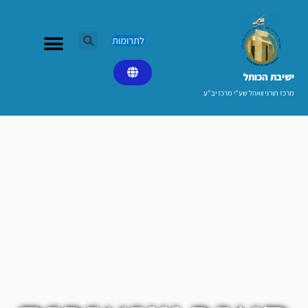
ילוג
תוכן
לתרומות
ישיבת הכותל​
מרכז תורני וואהל שע"י מרכז יב"ע