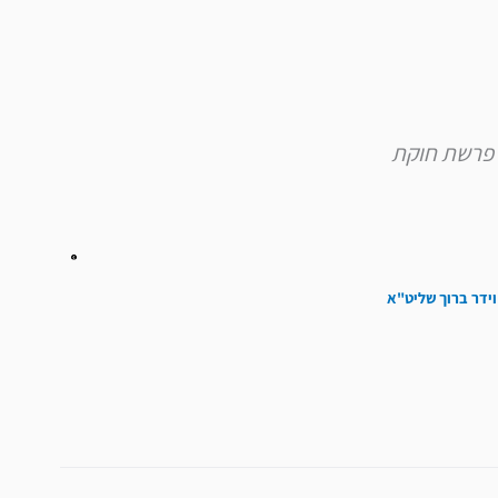
להגביר
או
להנמיך
עוצמת
שמע.
וידר ברוך שליט"א
הבא