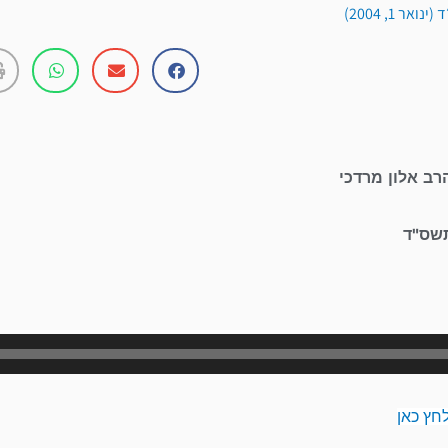
אר 1, 2004)
רב אלון מרדכי
תשס"ד
נגן
אודיו
חץ כאן