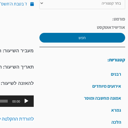
ז׳ בטבת ה׳תשס״ד (ינו
פורמט:
אודיו
וידאו
טקסט
חפש
מעביר השיעור: ה
קטגוריות:
תאריך השיעור: 
רבנים
להאזנה לשיעור:
אירועים מיוחדים
אמונה מחשבה ומוסר
00:00
גמרא
להורדת ההקלטה ל
הלכה