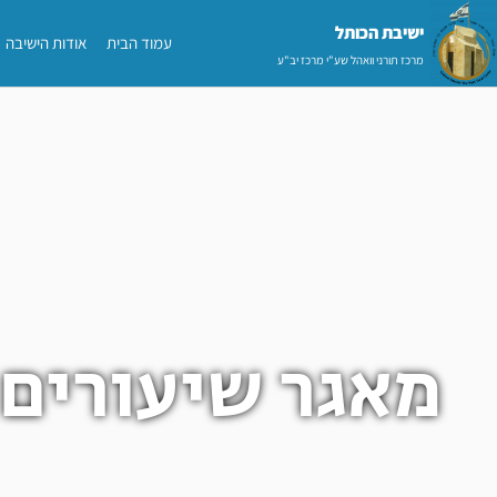
ילוג
ישיבת הכותל​
עמוד הבית
אודות הישיבה
תוכן
מרכז תורני וואהל שע"י מרכז יב"ע
מאגר שיעורים