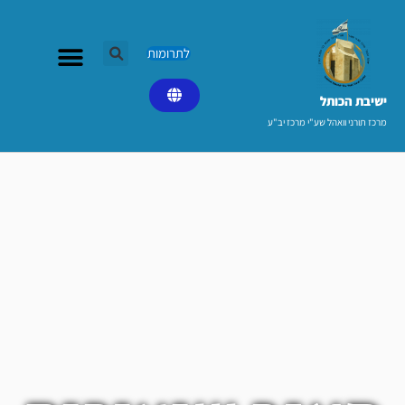
ילוג
תוכן
לתרומות
ישיבת הכותל​
מרכז תורני וואהל שע"י מרכז יב"ע