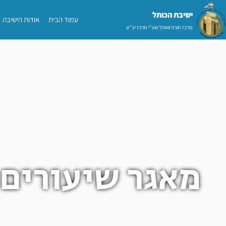
ילוג
ישיבת הכותל​
עמוד הבית
אודות הישיבה
תוכן
מרכז תורני וואהל שע"י מרכז יב"ע
מאגר שיעורים