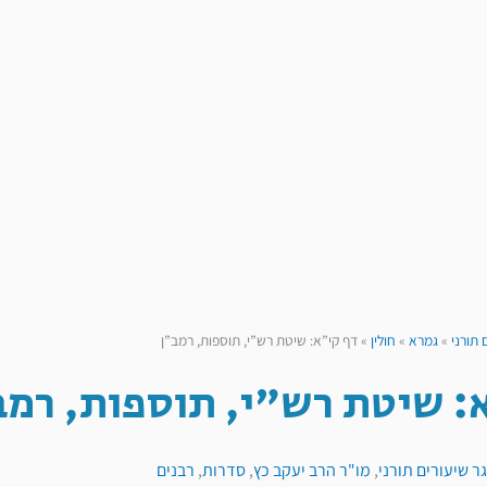
 תורני
»
גמרא
»
חולין
»
דף קי”א: שיטת רש”י, תוספות, רמב”ן
: שיטת רש"י, תוספות, רמב
ר שיעורים תורני
,
מו"ר הרב יעקב כץ
,
סדרות
,
רבנים