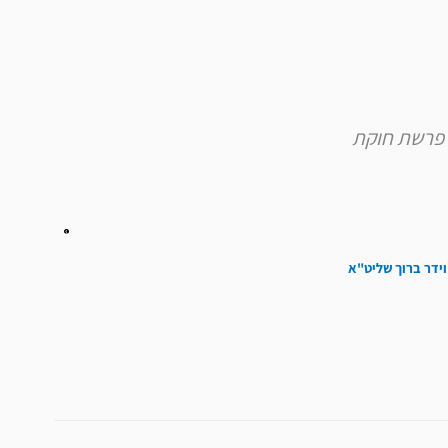
להגביר
או
להנמיך
עוצמת
שמע.
וידר ברוך שליט"א
הבא