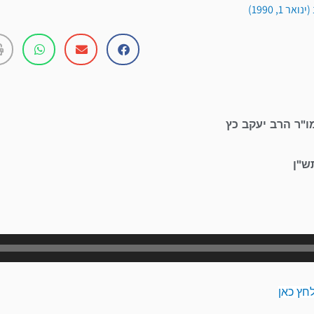
 1, 1990)
ו"ר הרב יעקב כץ
ש"ן
נגן
אודיו
חץ כאן