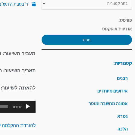
ד׳ בטבת ה׳תש״נ (ינואר
פורמט:
אודיו
וידאו
טקסט
חפש
מעביר השיעור: מ
קטגוריות:
תאריך השיעור: ת
רבנים
להאזנה לשיעור:
אירועים מיוחדים
אמונה מחשבה ומוסר
00:00
גמרא
להורדת ההקלטה ל
הלכה