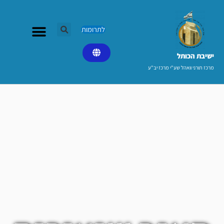
ילוג
תוכן
לתרומות
ישיבת הכותל​
מרכז תורני וואהל שע"י מרכז יב"ע