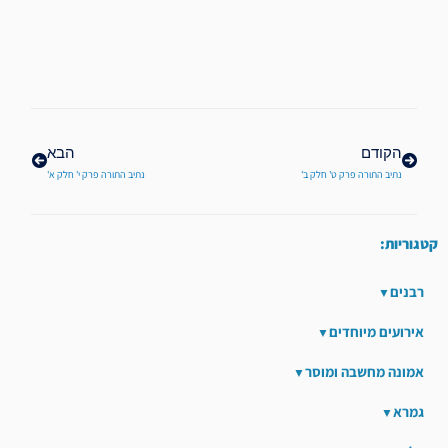
קודם
הבא
הקודם
הבא
נתיב התורה פרק ט' חלק ב'
נתיב התורה פרק י' חלק א'
קטגוריות:
רבנים
אירועים מיוחדים
אמונה מחשבה ומוסר
גמרא