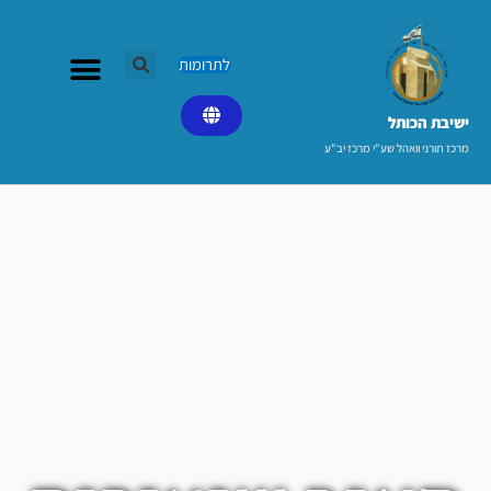
ילוג
תוכן
לתרומות
ישיבת הכותל​
מרכז תורני וואהל שע"י מרכז יב"ע