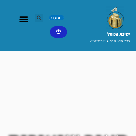
ילוג
תוכן
לתרומות
ישיבת הכותל​
מרכז תורני וואהל שע"י מרכז יב"ע