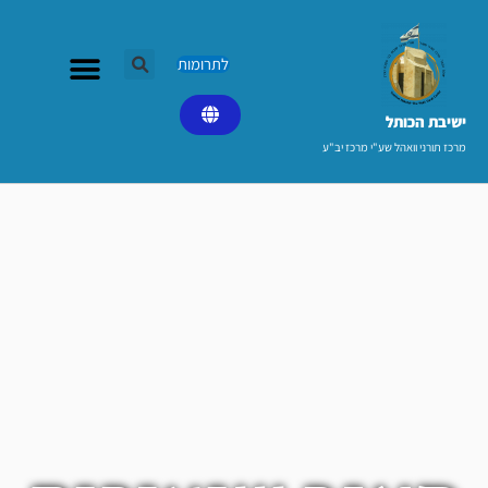
ילוג
תוכן
לתרומות
ישיבת הכותל​
מרכז תורני וואהל שע"י מרכז יב"ע