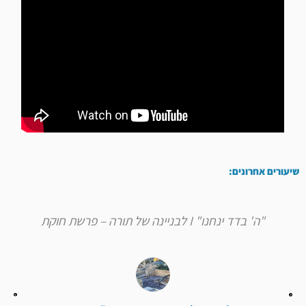
שיעורים אחרונים:
"ה' בדד ינחנו" I לבניינה של תורה – פרשת חוקת