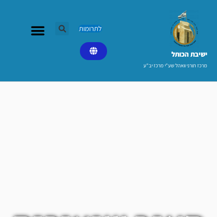
ילוג
תוכן
לתרומות
ישיבת הכותל​
מרכז תורני וואהל שע"י מרכז יב"ע