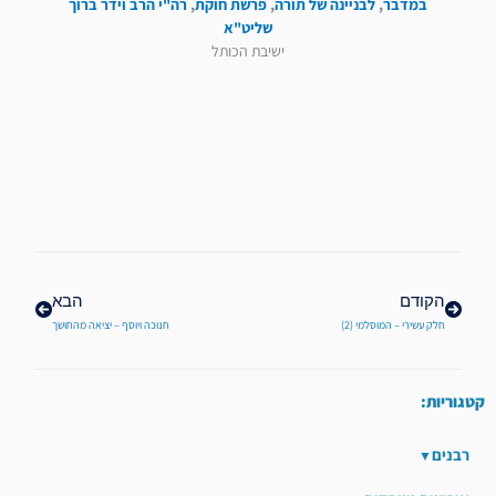
במדבר
,
לבניינה של תורה
,
פרשת חוקת
,
רה"י הרב וידר ברוך
שליט"א
ישיבת הכותל
קודם
הבא
הקודם
הבא
חלק עשירי – המוסלמי (2)
חנוכה ויוסף – יציאה מהחושך
קטגוריות:
רבנים