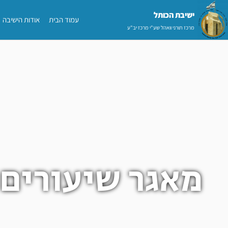
ילוג
ישיבת הכותל​
עמוד הבית
אודות הישיבה
תוכן
מרכז תורני וואהל שע"י מרכז יב"ע
מאגר שיעורים