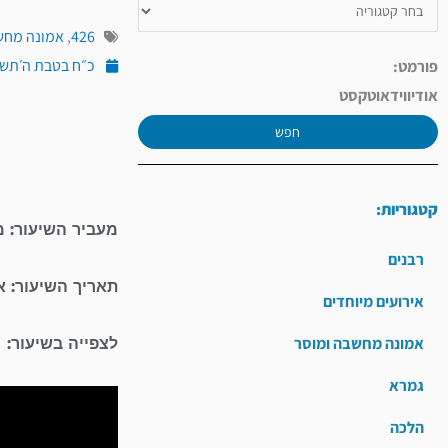
426
,
אמונה מחש
כ״ח בטבת ה׳תשפ״ב (י
פורמט:
אודיו
וידאו
טקסט
חפש
קטגוריות:
מעביר השיעור: מ
רבנים
תאריך השיעור: א
אירועים מיוחדים
אמונה מחשבה ומוסר
לצפייה בשיעור:
גמרא
הלכה