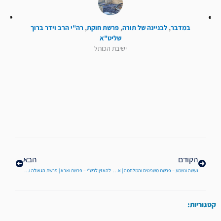
במדבר
,
לבניינה של תורה
,
פרשת חוקת
,
רה"י הרב וידר ברוך
שליט"א
ישיבת הכותל
קודם
הבא
הקודם
הבא
נעשה ונשמע – פרשת משפטים והמלחמה | אמונה במלחמה טו
להאזין לרש"י – פרשת וארא | פרשת הגאולה והנהגת הייחוד ע"פ שם הויה
קטגוריות: