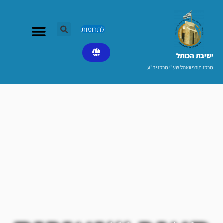
ילוג
תוכן
לתרומות
ישיבת הכותל​
מרכז תורני וואהל שע"י מרכז יב"ע