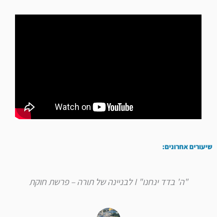
שיעורים אחרונים:
"ה' בדד ינחנו" I לבניינה של תורה – פרשת חוקת