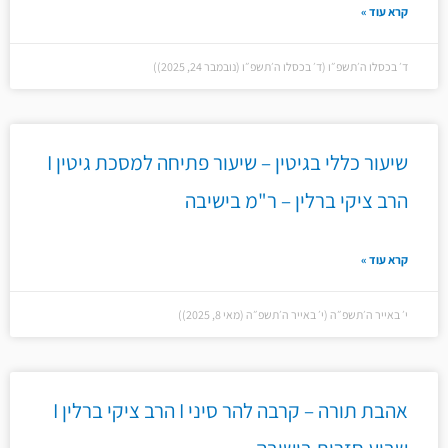
קרא עוד »
ד׳ בכסלו ה׳תשפ״ו (ד׳ בכסלו ה׳תשפ״ו (נובמבר 24, 2025))
שיעור כללי בגיטין – שיעור פתיחה למסכת גיטין I
הרב ציקי ברלין – ר"מ בישיבה
קרא עוד »
י׳ באייר ה׳תשפ״ה (י׳ באייר ה׳תשפ״ה (מאי 8, 2025))
אהבת תורה – קרבה להר סיני I הרב ציקי ברלין I