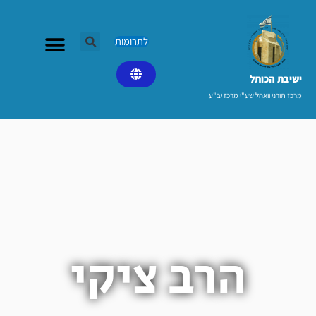
ילוג
תוכן
לתרומות
ישיבת הכותל​
מרכז תורני וואהל שע"י מרכז יב"ע
הרב ציקי