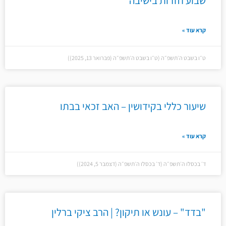
שבוע חזרות בישיבה
קרא עוד »
ט״ו בשבט ה׳תשפ״ה (ט״ו בשבט ה׳תשפ״ה (פברואר 13, 2025))
שיעור כללי בקידושין – האב זכאי בבתו
קרא עוד »
ד׳ בכסלו ה׳תשפ״ה (ד׳ בכסלו ה׳תשפ״ה (דצמבר 5, 2024))
"בדד" – עונש או תיקון? | הרב ציקי ברלין