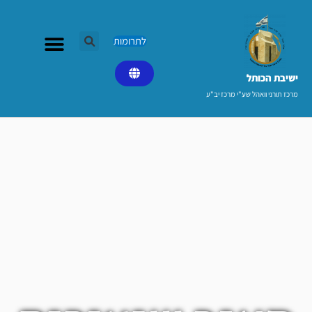
ילוג
תוכן
לתרומות
ישיבת הכותל​
מרכז תורני וואהל שע"י מרכז יב"ע