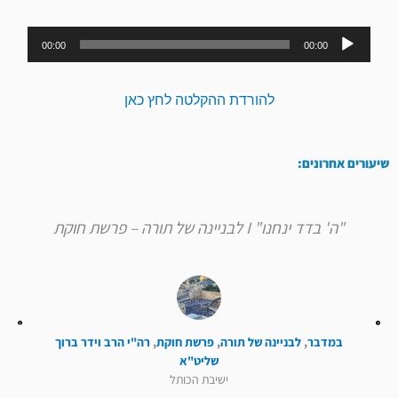
נגן
00:00
00:00
אודיו
להורדת ההקלטה לחץ כאן
שיעורים אחרונים:
"ה' בדד ינחנו" I לבניינה של תורה – פרשת חוקת
במדבר
,
לבניינה של תורה
,
פרשת חוקת
,
רה"י הרב וידר ברוך
שליט"א
ישיבת הכותל