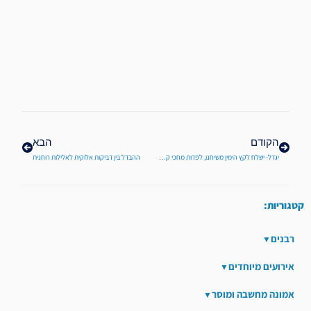
קודם
הבא
הקודם
הבא
יגדל- ישלח לקץ הימין משיחנו, לפדות מחכי קץ ישועתו- חלק ג'
ההבדל בין דביקות אלוקית לאלילות רוחנית
קטגוריות:
רבנים
אירועים מיוחדים
אמונה מחשבה ומוסר