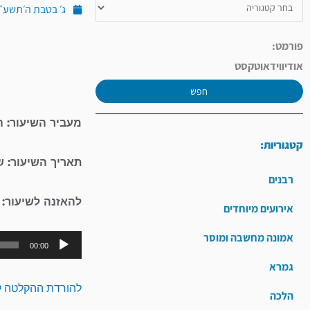
ג׳ בטבת ה׳תשע״ז (ינוא
פורמט:
אודיו
וידאו
טקסט
חפש
מעביר השיעור: 
קטגוריות:
תאריך השיעור: 
רבנים
להאזנה לשיעור:
אירועים מיוחדים
אמונה מחשבה ומוסר
00:00
גמרא
להורדת ההקלטה ל
הלכה