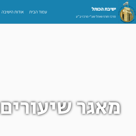
ילוג
ישיבת הכותל​
עמוד הבית
אודות הישיבה
תוכן
מרכז תורני וואהל שע"י מרכז יב"ע
מאגר שיעורים