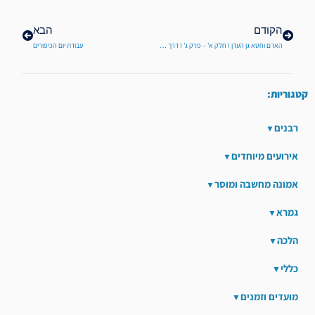
הקודם
הבא
האדם וחטא גן העדן I חלק א' – פרק ג' I דרך ה' לרמח"ל | 8
עבודת יום הכיפורים
קטגוריות:
רבנים
אירועים מיוחדים
אמונה מחשבה ומוסר
גמרא
הלכה
כללי
מועדים וזמנים