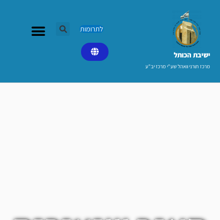
ילוג
תוכן
לתרומות
ישיבת הכותל​
מרכז תורני וואהל שע"י מרכז יב"ע