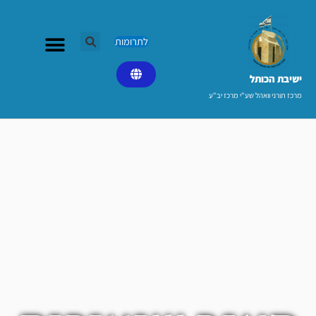
ילוג
תוכן
לתרומות
ישיבת הכותל​
מרכז תורני וואהל שע"י מרכז יב"ע