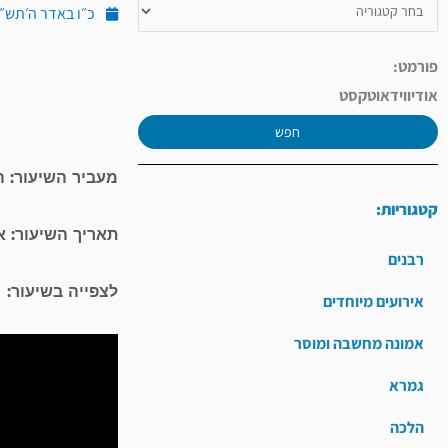
כ״ו באדר ה׳תש״פ (מרץ 
פורמט:
אודיו
וידאו
טקסט
חפש
מעביר השיעור: ה
קטגוריות:
תאריך השיעור: 
רבנים
לצפייה בשיעור:
אירועים מיוחדים
אמונה מחשבה ומוסר
גמרא
הלכה