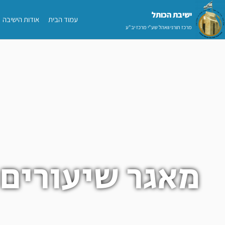
ילוג
ישיבת הכותל​
עמוד הבית
אודות הישיבה
תוכן
מרכז תורני וואהל שע"י מרכז יב"ע
מאגר שיעורים