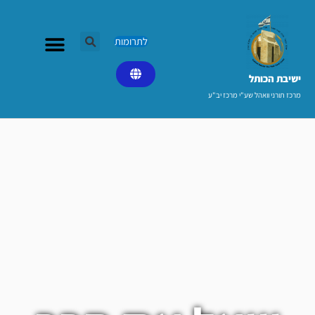
ילוג
תוכן
לתרומות
ישיבת הכותל​
מרכז תורני וואהל שע"י מרכז יב"ע