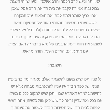
לא ויתר וניגש לרב הכפר (הרב אשכנזי) וטען שזוהי השגת
גבול ובתו אמורה לקבל את בית הדואר, הרב פסק שאכן
אחי צריך לוותר ולתת לבתו את הזכאות. ע"כ המקרה.
כששמעתי מהסיפור תמהתי מאוד על הפסיקה הזאת
שאיננה הגיונית כלל ע"פ שכל דתורה (ולהבדיל אלף אלפי
הבדלות גם ע"פ חוקי המדינה פסק זה אינו מובן). ברצוננו
לשמוע את חוות דעת הרבנים שליט"א בדבר זה האם הצדק
עם אחי או עם האדם השני? תודה מראש.
תשובה:
על פניו יתכן שיש מקום להשגתך, אולם מאחר ומדובר בעניין
פנימי של כפר חב"ד אין עניין להתערבות מבחוץ אלא יש
להישמע למרא דאתרא שם, ויתכן שיש למקום כללים משלו.
אם בכל זאת עדיין נראה לך שיש כאן עוול כלשהו, אתה רשאי
לפנות לבית הדין של חסידות חב"ד ולשטוח את טענותיך.