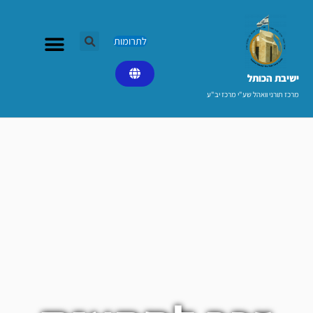
ילוג
תוכן
לתרומות
ישיבת הכותל​
מרכז תורני וואהל שע"י מרכז יב"ע