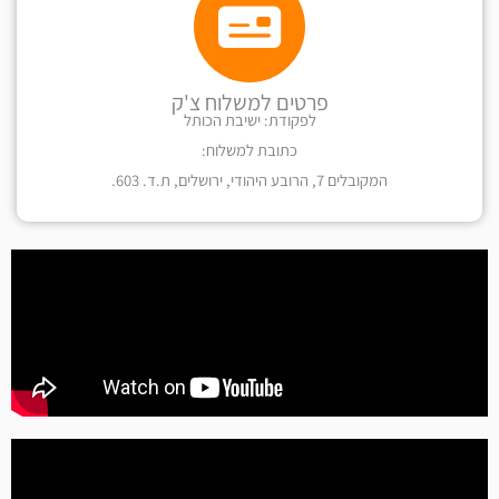
פרטים למשלוח צ'ק
לפקודת: ישיבת הכותל
כתובת למשלוח:
המקובלים 7, הרובע היהודי, ירושלים, ת.ד. 603.