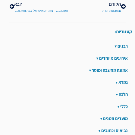
הקודם
הבא
נבואה ומתן תורה
חטא העגל – במה חטאו ישראל, ובמה חטא אהרן
קטגוריות:
רבנים
אירועים מיוחדים
אמונה מחשבה ומוסר
גמרא
הלכה
כללי
מועדים וזמנים
נביאים וכתובים