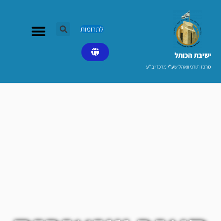
ילוג
תוכן
לתרומות
ישיבת הכותל​
מרכז תורני וואהל שע"י מרכז יב"ע