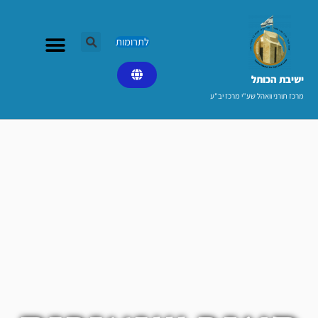
ילוג
תוכן
לתרומות
ישיבת הכותל​
מרכז תורני וואהל שע"י מרכז יב"ע