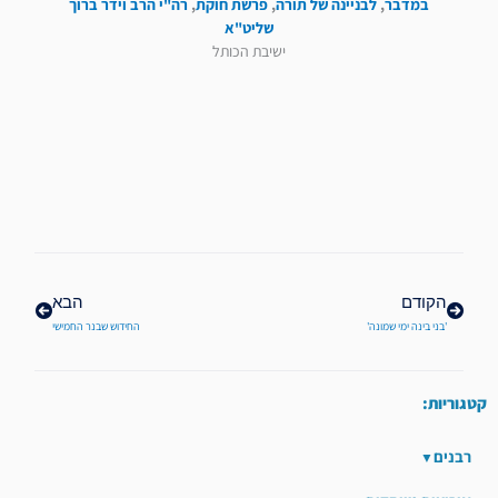
במדבר
,
לבניינה של תורה
,
פרשת חוקת
,
רה"י הרב וידר ברוך
שליט"א
ישיבת הכותל
קודם
הבא
הקודם
הבא
'בני בינה ימי שמונה'
החידוש שבנר החמישי
קטגוריות:
רבנים