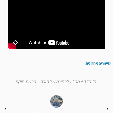
שיעורים אחרונים:
"ה' בדד ינחנו" I לבניינה של תורה – פרשת חוקת