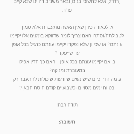
(רח"ל) אלא לחשוכי בנים, ובאר משנ"ב דהיינו שלא קיים
פו"ר.
א. לכאורה כיוון שאין האשה מתעברת אלא סמוך
לטבילתה/וסתה, האם צריך לומר שדווקא בזמנים אלו יקיימו
עונתם? או שכיוון שלא נפקדו יקיימו עונתם כרגיל בכל אופן
עד שייפקדו?
ב. אם יקיימו עונתם בכל אופן – האם כך הדין אפילו
במעוברת ומניקה?
ג. מה הדין כיום שיש נשים שיודעות שיכולות להתעבר רק
בטווח ימים מסויים (כשבועיים קודם הוסת הבא)?
תודה רבה!
תשובה: