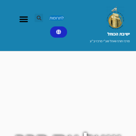
ילוג
תוכן
לתרומות
ישיבת הכותל​
מרכז תורני וואהל שע"י מרכז יב"ע