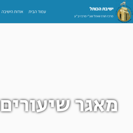
ילוג
ישיבת הכותל​
עמוד הבית
אודות הישיבה
תוכן
מרכז תורני וואהל שע"י מרכז יב"ע
מאגר שיעורים