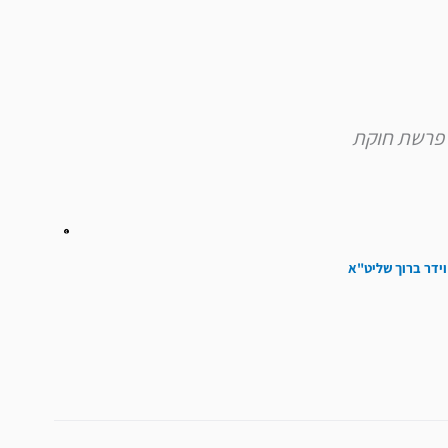
להגביר
או
להנמיך
עוצמת
שמע.
וידר ברוך שליט"א
הבא