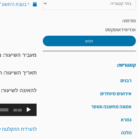
י׳ בטבת ה׳תשע״ה (ינוא
פורמט:
אודיו
וידאו
טקסט
חפש
מעביר השיעור: מ
קטגוריות:
תאריך השיעור: 
רבנים
להאזנה לשיעור:
אירועים מיוחדים
אמונה מחשבה ומוסר
00:00
גמרא
להורדת ההקלטה ל
הלכה