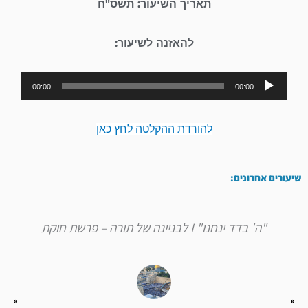
תאריך השיעור: תשס"ח
להאזנה לשיעור:
נגן
00:00
00:00
אודיו
להורדת ההקלטה לחץ כאן
שיעורים אחרונים:
"ה' בדד ינחנו" I לבניינה של תורה – פרשת חוקת