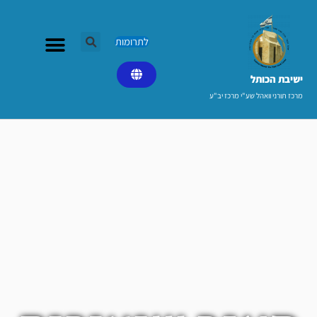
ילוג
תוכן
לתרומות
ישיבת הכותל​
מרכז תורני וואהל שע"י מרכז יב"ע