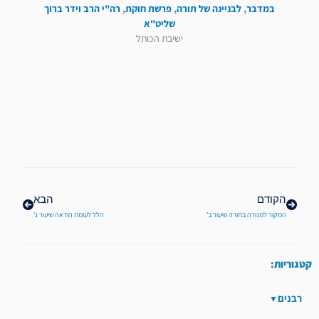
במדבר
,
לבניינה של תורה
,
פרשת חוקת
,
רה"י הרב וידר ברוך
שליט"א
ישיבת הכותל
קודם
הבא
הקודם
הבא
המקור למנורה בתורה שיעור ב'
הלל לעומת הודאה שיעור ג'
קטגוריות:
רבנים