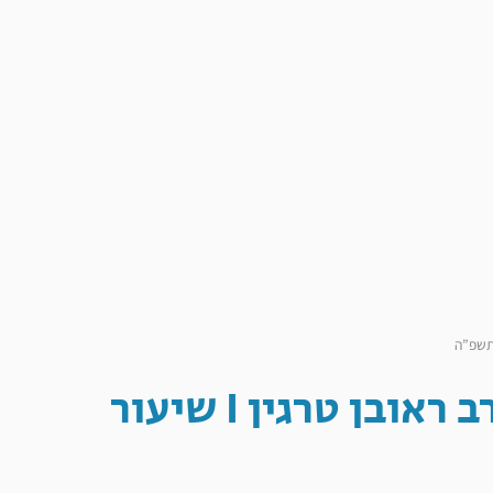
חנוכה – יום טוב של הלל והודאה I הרב ראובן טרגין I שיעור