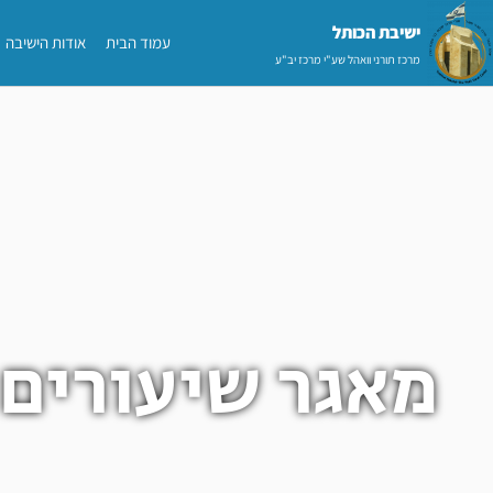
ילוג
ישיבת הכותל​
עמוד הבית
אודות הישיבה
תוכן
מרכז תורני וואהל שע"י מרכז יב"ע
מאגר שיעורים