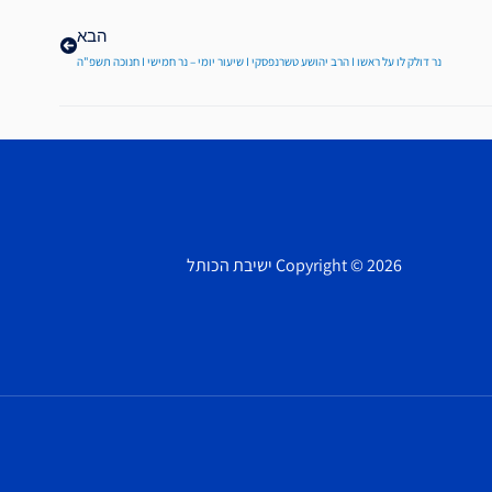
הבא
הבא
נר דולק לו על ראשו I הרב יהושע טשרנפסקי I שיעור יומי – נר חמישי I חנוכה תשפ"ה
Copyright © 2026 ישיבת הכותל