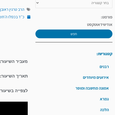
הרב טרגין ראובן
כ״ד בכסלו ה׳תשפ״ה (
פורמט:
אודיו
וידאו
טקסט
חפש
קטגוריות:
מעביר השיעור: 
רבנים
תאריך השיעור:
אירועים מיוחדים
אמונה מחשבה ומוסר
לצפייה בשיעור:
גמרא
הלכה