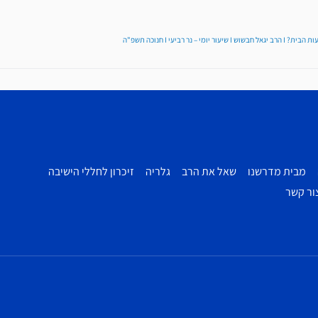
מי – נר רביעי I חנוכה תשפ"ה
מבית מדרשנו
שאל את הרב
גלריה
זיכרון לחללי הישיבה
ור קשר