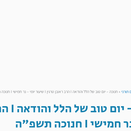
 תורני
»
חנוכה – יום טוב של הלל והודאה I הרב ראובן טרגין I שיעור יומי – נר חמישי I חנוכה תשפ”ה
שי I חנוכה תשפ"ה