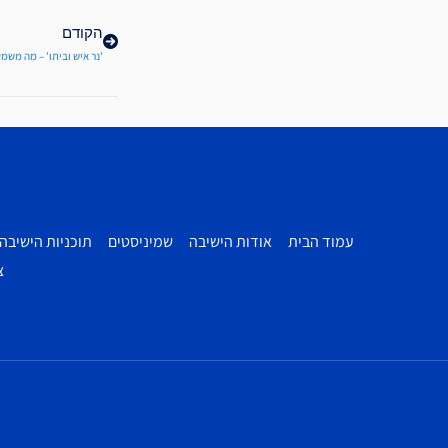
קודם
הקודם
'נר איש וביתו' – מה משמעות הבית? I הרב יגאל חבשוש I שיעור יו
עמוד הבית
אודות הישיבה
שמיניסטים
תוכניות הישיבה
צ