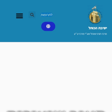
ילוג
תוכן
לתרומות
ישיבת הכותל​
מרכז תורני וואהל שע"י מרכז יב"ע