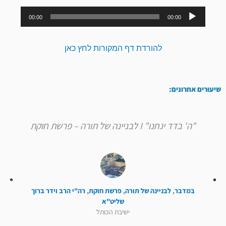
נגן
00:00
00:00
אודיו
להורדת דף המקורות לחץ כאן
שיעורים אחרונים:
"ה' בדד ינחנו" I לבניינה של תורה – פרשת חוקת
במדבר
,
לבניינה של תורה
,
פרשת חוקת
,
רה"י הרב וידר ברוך
שליט"א
ישיבת הכותל