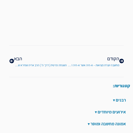
קודם
הבא
הקודם
הבא
מחשבה יוצרת מציאות – א-היה אשר א-היה I פרשת שמות מתוך אמונה – הרב ראובן ששון שליט"א
השגחה פרטית | דרך ה' | הרב אריה שפירא שליט"א
קטגוריות:
רבנים
אירועים מיוחדים
אמונה מחשבה ומוסר