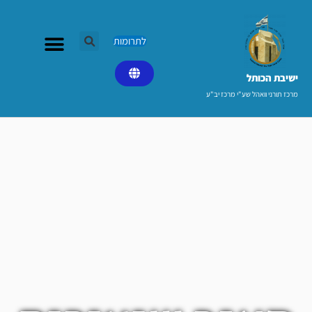
ילוג
תוכן
לתרומות
ישיבת הכותל​
מרכז תורני וואהל שע"י מרכז יב"ע