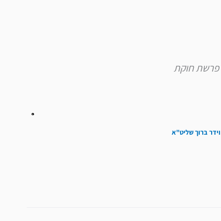
להגביר
או
להנמיך
עוצמת
שמע.
וידר ברוך שליט"א
הבא