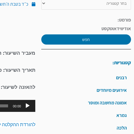
כ״ד בטבת ה׳תשע״ט (י
פורמט:
אודיו
וידאו
טקסט
חפש
מעביר השיעור: 
קטגוריות:
תאריך השיעור: 
רבנים
להאזנה לשיעור:
אירועים מיוחדים
אמונה מחשבה ומוסר
00:00
גמרא
להורדת ההקלטה ל
הלכה