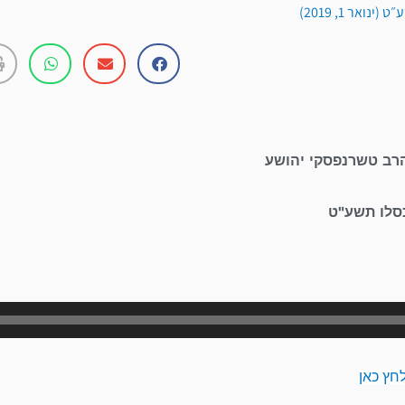
נואר 1, 2019)
הרב טשרנפסקי יהושע
כסלו תשע"ט
נגן
אודיו
חץ כאן