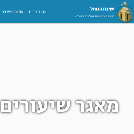
ילוג
ישיבת הכותל​
עמוד הבית
אודות הישיבה
תוכן
מרכז תורני וואהל שע"י מרכז יב"ע
מאגר שיעורים