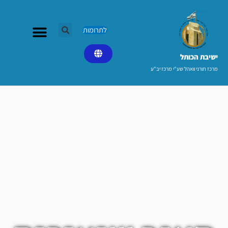
ילוג
תוכן
לתרומות
ישיבת הכותל​
מרכז תורני וואהל שע"י מרכז יב"ע