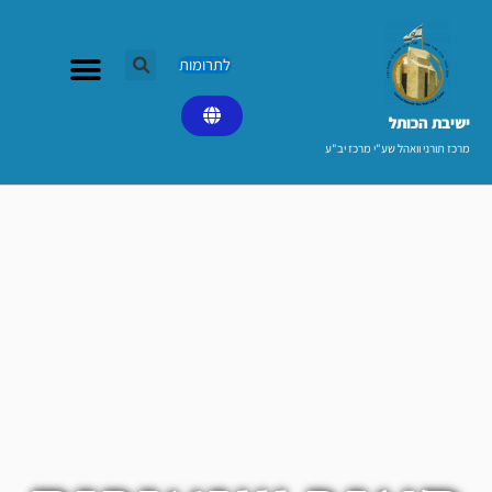
ילוג
תוכן
לתרומות
ישיבת הכותל​
מרכז תורני וואהל שע"י מרכז יב"ע