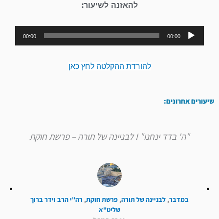
להאזנה לשיעור:
נגן
00:00
00:00
אודיו
להורדת ההקלטה לחץ כאן
שיעורים אחרונים:
"ה' בדד ינחנו" I לבניינה של תורה – פרשת חוקת
במדבר
,
לבניינה של תורה
,
פרשת חוקת
,
רה"י הרב וידר ברוך
שליט"א