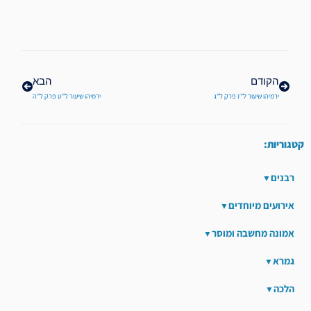
קודם
הבא
הקודם
הבא
ירמיהו שיעור ל"ז פרק ל"ג
ירמיהו שיעור ל"ט פרק ל"ה
קטגוריות:
רבנים
אירועים מיוחדים
אמונה מחשבה ומוסר
גמרא
הלכה