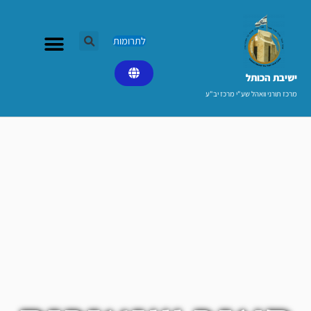
ילוג
תוכן
לתרומות
ישיבת הכותל​
מרכז תורני וואהל שע"י מרכז יב"ע