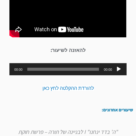
להאזנה לשיעור:
נגן
00:00
00:00
אודיו
להורדת ההקלטה לחץ כאן
שיעורים אחרונים:
"ה' בדד ינחנו" I לבניינה של תורה – פרשת חוקת