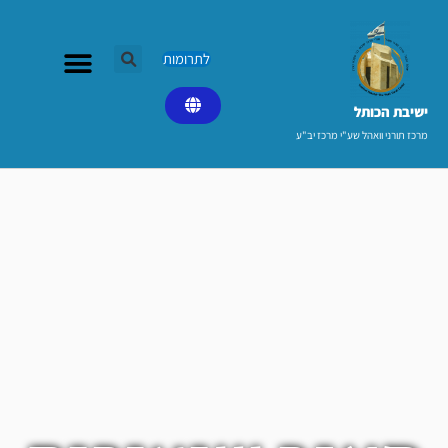
ילוג
תוכן
לתרומות
ישיבת הכותל​
מרכז תורני וואהל שע"י מרכז יב"ע