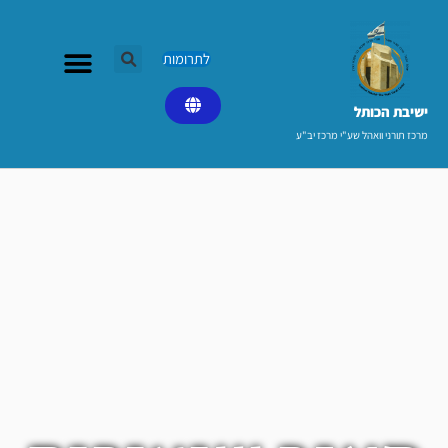
ילוג
תוכן
לתרומות
ישיבת הכותל​
מרכז תורני וואהל שע"י מרכז יב"ע