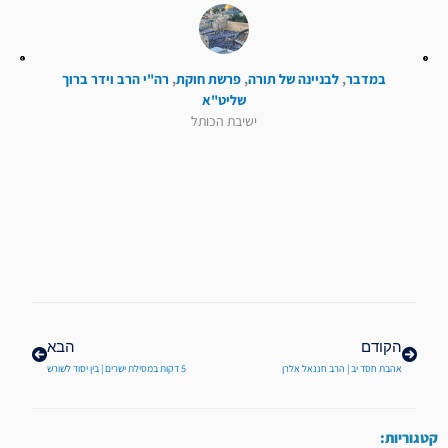
במדבר
,
לבניינה של תורה
,
פרשת חוקת
,
רה"י הרב וידר ברוך
שליט"א
ישיבת הכותל
קודם
הבא
הקודם
הבא
אהבת חסד יב | הרב חננאל אלרן
5 דקות במסילת ישרים | בין יסוד לשורש
קטגוריות: