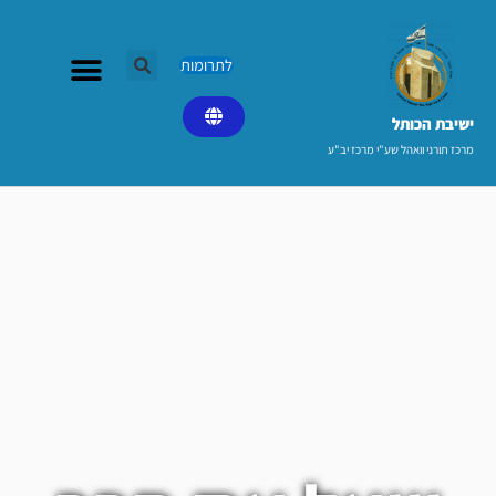
ילוג
תוכן
לתרומות
ישיבת הכותל​
מרכז תורני וואהל שע"י מרכז יב"ע