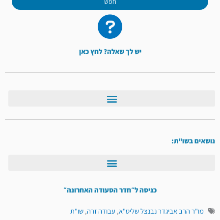
חפש
יש לך שאלה? לחץ כאן
נושאים בשו"ת:
כניסה ל״חדר הסעודה האחרונה״
מו"ר הרב אביגדר נבנצל שליט"א
,
עבודה זרה
,
שו"ת