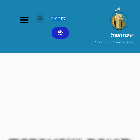
ילוג
תוכן
לתרומות
ישיבת הכותל​
מרכז תורני וואהל שע"י מרכז יב"ע