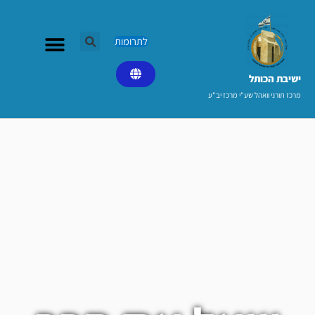
ילוג
תוכן
לתרומות
ישיבת הכותל​
מרכז תורני וואהל שע"י מרכז יב"ע