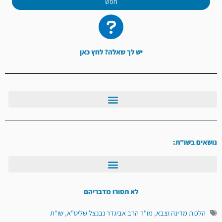
חפש
יש לך שאלה? לחץ כאן
נושאים בשו"ת:
לא תסורו מדבריהם
הלכות מדינה וצבא
,
מו"ר הרב אביגדר נבנצל שליט"א
,
שו"ת