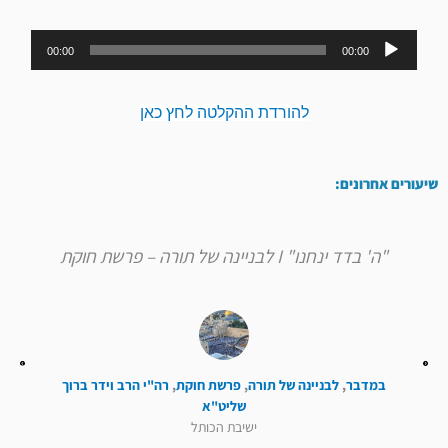
נגן
00:00
00:00
אודיו
להורדת ההקלטה לחץ כאן
שיעורים אחרונים:
"ה' בדד ינחנו" I לבניינה של תורה – פרשת חוקת
במדבר
,
לבניינה של תורה
,
פרשת חוקת
,
רה"י הרב וידר ברוך
שליט"א
ישיבת הכותל