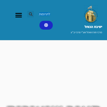
ילוג
תוכן
לתרומות
ישיבת הכותל​
מרכז תורני וואהל שע"י מרכז יב"ע