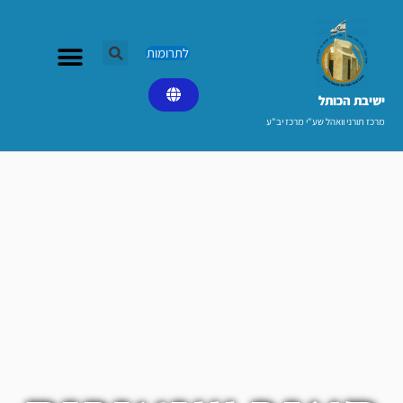
ילוג
תוכן
לתרומות
ישיבת הכותל​
מרכז תורני וואהל שע"י מרכז יב"ע