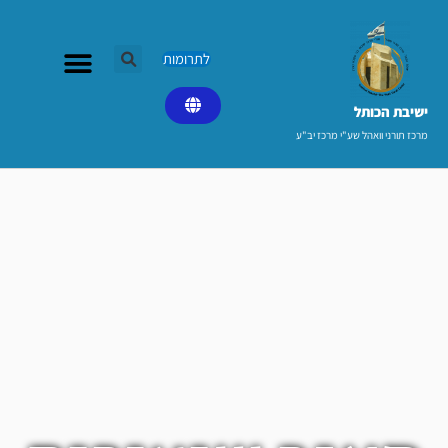
ילוג
תוכן
לתרומות
ישיבת הכותל​
מרכז תורני וואהל שע"י מרכז יב"ע