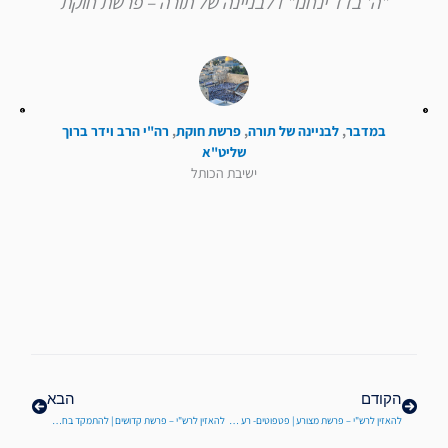
"ה' בדד ינחנו" I לבניינה של תורה – פרשת חוקת
במדבר
,
לבניינה של תורה
,
פרשת חוקת
,
רה"י הרב וידר ברוך
שליט"א
ישיבת הכותל
קודם
הבא
הקודם
הבא
להאזין לרש"י – פרשת מצורע | פטפוטים- רע או טוב?
להאזין לרש"י – פרשת קדושים | להתמקד בחסרונות